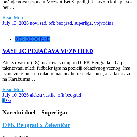
počinje nova sezona u Mozzart Bet Superligi. U prvom kolu plavo-
beli…
Read More
July 13, 2026
novi sad
,
ofk beograd
,
superliga
,
vojvodina
OFK BEOGRAD
VASILIĆ POJAČAVA VEZNI RED
Aleksa Vasilić (18) pojačava srednji red OFK Beograda. Ovaj
talentovani mladi fudbaler igra na poziciji ofanzivnog veznog. Ima
iskustvo igranja i u mlađim nacionalnim selekcijama, a sada dolazi
na Karaburmu…
Read More
July 10, 2026
aleksa vasilic
,
ofk beograd
1
2
3
›
Naredni duel – Superliga:
OFK Beograd x Železničar