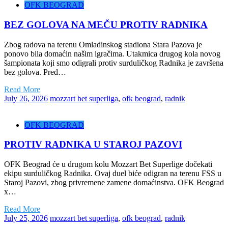
OFK BEOGRAD
BEZ GOLOVA NA MEČU PROTIV RADNIKA
Zbog radova na terenu Omladinskog stadiona Stara Pazova je
ponovo bila domaćin našim igračima. Utakmica drugog kola novog
šampionata koji smo odigrali protiv surduličkog Radnika je završena
bez golova. Pred…
Read More
July 26, 2026
mozzart bet superliga
,
ofk beograd
,
radnik
OFK BEOGRAD
PROTIV RADNIKA U STAROJ PAZOVI
OFK Beograd će u drugom kolu Mozzart Bet Superlige dočekati
ekipu surduličkog Radnika. Ovaj duel biće odigran na terenu FSS u
Staroj Pazovi, zbog privremene zamene domaćinstva. OFK Beograd
x…
Read More
July 25, 2026
mozzart bet superliga
,
ofk beograd
,
radnik