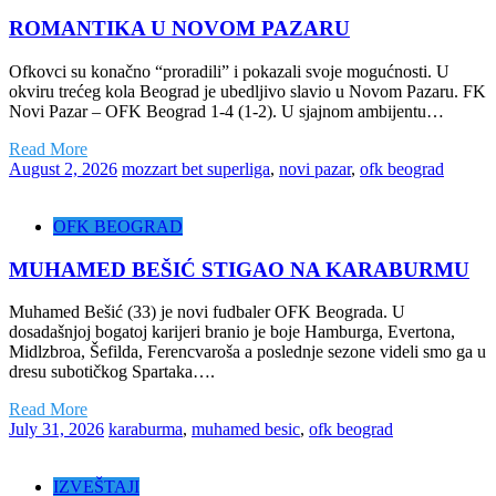
ROMANTIKA U NOVOM PAZARU
Ofkovci su konačno “proradili” i pokazali svoje mogućnosti. U
okviru trećeg kola Beograd je ubedljivo slavio u Novom Pazaru. FK
Novi Pazar – OFK Beograd 1-4 (1-2). U sjajnom ambijentu…
Read More
August 2, 2026
mozzart bet superliga
,
novi pazar
,
ofk beograd
OFK BEOGRAD
MUHAMED BEŠIĆ STIGAO NA KARABURMU
Muhamed Bešić (33) je novi fudbaler OFK Beograda. U
dosadašnjoj bogatoj karijeri branio je boje Hamburga, Evertona,
Midlzbroa, Šefilda, Ferencvaroša a poslednje sezone videli smo ga u
dresu subotičkog Spartaka….
Read More
July 31, 2026
karaburma
,
muhamed besic
,
ofk beograd
IZVEŠTAJI