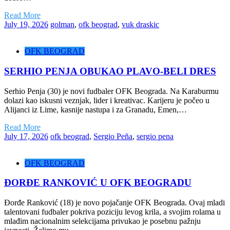
Read More
July 19, 2026
golman
,
ofk beograd
,
vuk draskic
OFK BEOGRAD
SERHIO PENJA OBUKAO PLAVO-BELI DRES
Serhio Penja (30) je novi fudbaler OFK Beograda. Na Karaburmu
dolazi kao iskusni veznjak, lider i kreativac. Karijeru je počeo u
Alijanci iz Lime, kasnije nastupa i za Granadu, Emen,…
Read More
July 17, 2026
ofk beograd
,
Sergio Peña
,
sergio pena
OFK BEOGRAD
ĐORĐE RANKOVIĆ U OFK BEOGRADU
Đorđe Ranković (18) je novo pojačanje OFK Beograda. Ovaj mladi
talentovani fudbaler pokriva poziciju levog krila, a svojim rolama u
mlađim nacionalnim selekcijama privukao je posebnu pažnju