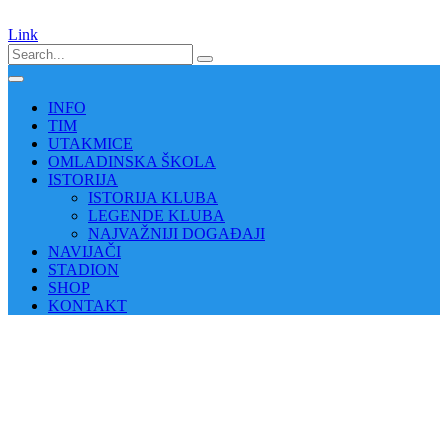
Link
INFO
TIM
UTAKMICE
OMLADINSKA ŠKOLA
ISTORIJA
ISTORIJA KLUBA
LEGENDE KLUBA
NAJVAŽNIJI DOGAĐAJI
NAVIJAČI
STADION
SHOP
KONTAKT