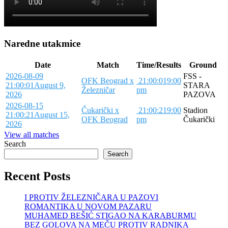
Naredne utakmice
Date
Match
Time/Results
Ground
2026-08-09
FSS -
OFK Beograd x
21:00:01
9:00
21:00:01
August 9,
STARA
Železničar
pm
2026
PAZOVA
2026-08-15
Čukarički x
21:00:21
9:00
Stadion
21:00:21
August 15,
OFK Beograd
pm
Čukarički
2026
View all matches
Search
Search
Recent Posts
I PROTIV ŽELEZNIČARA U PAZOVI
ROMANTIKA U NOVOM PAZARU
MUHAMED BEŠIĆ STIGAO NA KARABURMU
BEZ GOLOVA NA MEČU PROTIV RADNIKA