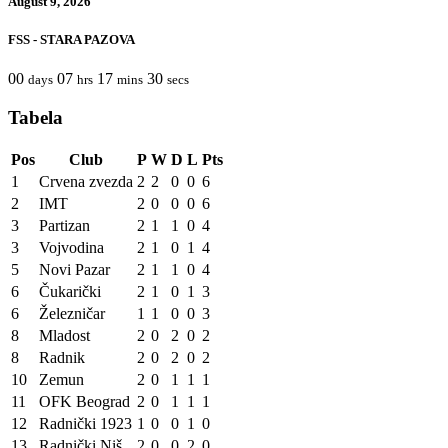
August 9, 2026
FSS - STARA PAZOVA
00
07
17
30
days
hrs
mins
secs
Tabela
Pos
Club
P
W
D
L
Pts
1
Crvena zvezda
2
2
0
0
6
2
IMT
2
0
0
0
6
3
Partizan
2
1
1
0
4
3
Vojvodina
2
1
0
1
4
5
Novi Pazar
2
1
1
0
4
6
Čukarički
2
1
0
1
3
6
Železničar
1
1
0
0
3
8
Mladost
2
0
2
0
2
8
Radnik
2
0
2
0
2
10
Zemun
2
0
1
1
1
11
OFK Beograd
2
0
1
1
1
12
Radnički 1923
1
0
0
1
0
13
Radnički Niš
2
0
0
2
0