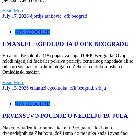
javnosti. Želimo mu…
Read More
July 17, 2026
djordje rankovic
,
ofk beograd
OFK BEOGRAD
EMANUEL EGEOLUOHA U OFK BEOGRADU
Emanuel Egeoluoha (18) pojačava napad OFK Beograda. Ovaj
mladi nigerijski fudbaler pokriva poziciju centralnog napadača ali se
odlično snalazi i u krilnim ulogama. Želimo mu dobrodošlicu na
Omladinski stadion
Read More
July 13, 2026
emanuel egeoluoha
,
ofk beograd
,
srbija
OFK BEOGRAD
PRVENSTVO POČINJE U NEDELJU 19. JULA
Nakon odrađenih priprema, kako u Beogradu tako i onih
dvonedeljnih na Zlatiboru, došli smo do trenutka kada i zvanično