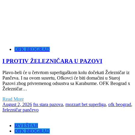
OFK BEOGRAD
I PROTIV ŽELEZNIČARA U PAZOVI
Plavo-beli će u četvrtom superligaškom kolu dočekati Železničar iz
Pančeva. I na ovom susretu, Ofkovci će biti domaćini u Staroj
Pazovi zbog privremenog odsustva sa Karaburme. OFK Beograd x
Železničar…
Read More
August 2, 2026
fss stara pazova
,
mozzart bet superliga
,
ofk beograd
,
železničar pančevo
IZVEŠTAJI
OFK BEOGRAD