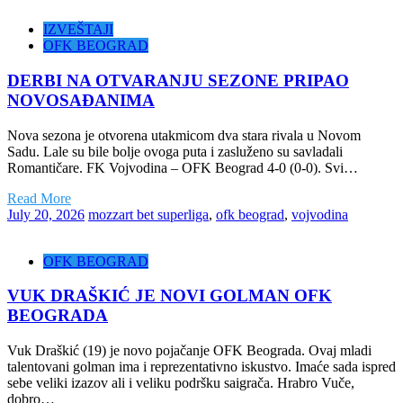
IZVEŠTAJI
OFK BEOGRAD
DERBI NA OTVARANJU SEZONE PRIPAO
NOVOSAĐANIMA
Nova sezona je otvorena utakmicom dva stara rivala u Novom
Sadu. Lale su bile bolje ovoga puta i zasluženo su savladali
Romantičare. FK Vojvodina – OFK Beograd 4-0 (0-0). Svi…
Read More
July 20, 2026
mozzart bet superliga
,
ofk beograd
,
vojvodina
OFK BEOGRAD
VUK DRAŠKIĆ JE NOVI GOLMAN OFK
BEOGRADA
Vuk Draškić (19) je novo pojačanje OFK Beograda. Ovaj mladi
talentovani golman ima i reprezentativno iskustvo. Imaće sada ispred
sebe veliki izazov ali i veliku podršku saigrača. Hrabro Vuče,
dobro…