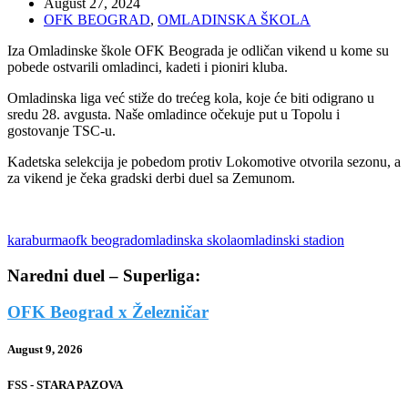
August 27, 2024
OFK BEOGRAD
,
OMLADINSKA ŠKOLA
Iza Omladinske škole OFK Beograda je odličan vikend u kome su
pobede ostvarili omladinci, kadeti i pioniri kluba.
Omladinska liga već stiže do trećeg kola, koje će biti odigrano u
sredu 28. avgusta. Naše omladince očekuje put u Topolu i
gostovanje TSC-u.
Kadetska selekcija je pobedom protiv Lokomotive otvorila sezonu, a
za vikend je čeka gradski derbi duel sa Zemunom.
karaburma
ofk beograd
omladinska skola
omladinski stadion
Naredni duel – Superliga:
OFK Beograd x Železničar
August 9, 2026
FSS - STARA PAZOVA