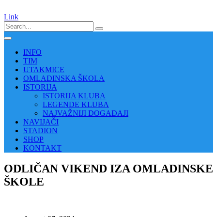
Link
INFO
TIM
UTAKMICE
OMLADINSKA ŠKOLA
ISTORIJA
ISTORIJA KLUBA
LEGENDE KLUBA
NAJVAŽNIJI DOGAĐAJI
NAVIJAČI
STADION
SHOP
KONTAKT
ODLIČAN VIKEND IZA OMLADINSKE
ŠKOLE