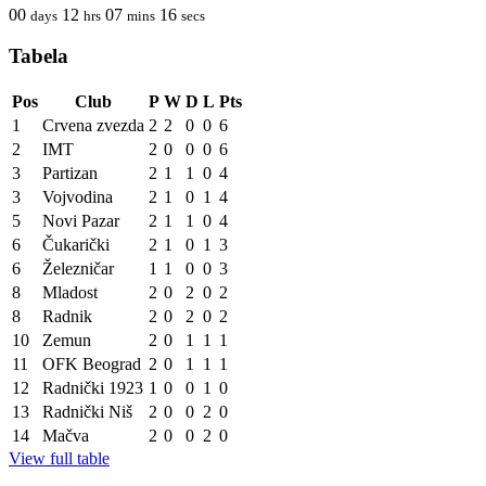
00
12
07
16
days
hrs
mins
secs
Tabela
Pos
Club
P
W
D
L
Pts
1
Crvena zvezda
2
2
0
0
6
2
IMT
2
0
0
0
6
3
Partizan
2
1
1
0
4
3
Vojvodina
2
1
0
1
4
5
Novi Pazar
2
1
1
0
4
6
Čukarički
2
1
0
1
3
6
Železničar
1
1
0
0
3
8
Mladost
2
0
2
0
2
8
Radnik
2
0
2
0
2
10
Zemun
2
0
1
1
1
11
OFK Beograd
2
0
1
1
1
12
Radnički 1923
1
0
0
1
0
13
Radnički Niš
2
0
0
2
0
14
Mačva
2
0
0
2
0
View full table