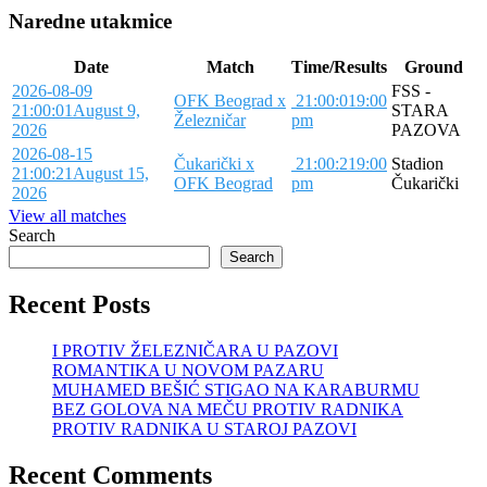
Naredne utakmice
Date
Match
Time/Results
Ground
2026-08-09
FSS -
OFK Beograd x
21:00:01
9:00
21:00:01
August 9,
STARA
Železničar
pm
2026
PAZOVA
2026-08-15
Čukarički x
21:00:21
9:00
Stadion
21:00:21
August 15,
OFK Beograd
pm
Čukarički
2026
View all matches
Search
Search
Recent Posts
I PROTIV ŽELEZNIČARA U PAZOVI
ROMANTIKA U NOVOM PAZARU
MUHAMED BEŠIĆ STIGAO NA KARABURMU
BEZ GOLOVA NA MEČU PROTIV RADNIKA
PROTIV RADNIKA U STAROJ PAZOVI
Recent Comments