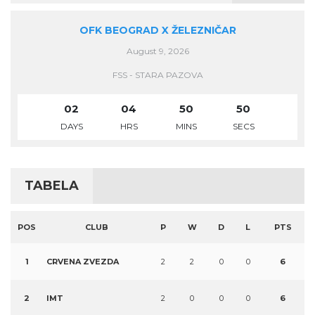
OFK BEOGRAD X ŽELEZNIČAR
August 9, 2026
FSS - STARA PAZOVA
02
04
50
49
DAYS
HRS
MINS
SECS
TABELA
POS
CLUB
P
W
D
L
PTS
1
CRVENA ZVEZDA
2
2
0
0
6
2
IMT
2
0
0
0
6