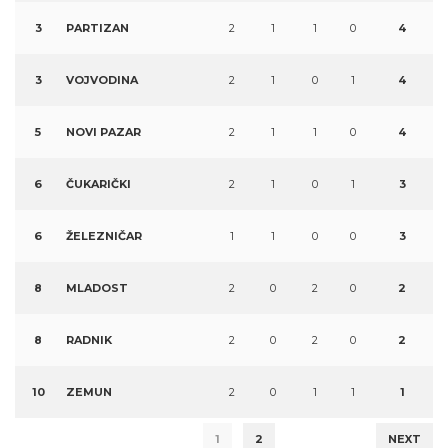
3
PARTIZAN
2
1
1
0
4
3
VOJVODINA
2
1
0
1
4
5
NOVI PAZAR
2
1
1
0
4
6
ČUKARIČKI
2
1
0
1
3
6
ŽELEZNIČAR
1
1
0
0
3
8
MLADOST
2
0
2
0
2
8
RADNIK
2
0
2
0
2
10
ZEMUN
2
0
1
1
1
1
2
NEXT