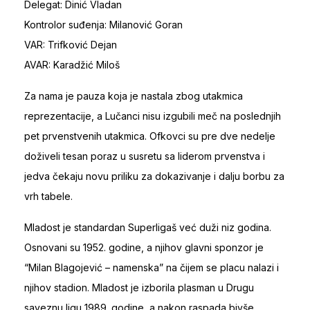
Delegat: Dinić Vladan
Kontrolor suđenja: Milanović Goran
VAR: Trifković Dejan
AVAR: Karadžić Miloš
Za nama je pauza koja je nastala zbog utakmica
reprezentacije, a Lučanci nisu izgubili meč na poslednjih
pet prvenstvenih utakmica. Ofkovci su pre dve nedelje
doživeli tesan poraz u susretu sa liderom prvenstva i
jedva čekaju novu priliku za dokazivanje i dalju borbu za
vrh tabele.
Mladost je standardan Superligaš već duži niz godina.
Osnovani su 1952. godine, a njihov glavni sponzor je
“Milan Blagojević – namenska” na čijem se placu nalazi i
njihov stadion. Mladost je izborila plasman u Drugu
saveznu ligu 1989. godine, a nakon raspada bivše