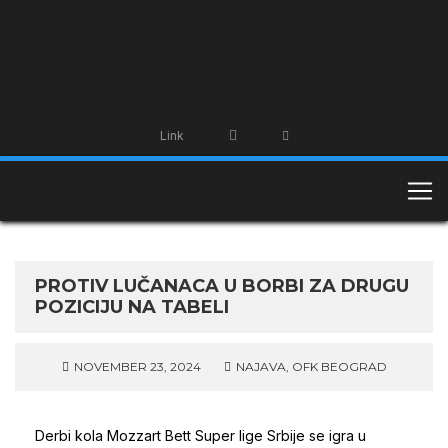
Link
PROTIV LUČANACA U BORBI ZA DRUGU
POZICIJU NA TABELI
NOVEMBER 23, 2024
NAJAVA
,
OFK BEOGRAD
Derbi kola Mozzart Bett Super lige Srbije se igra u