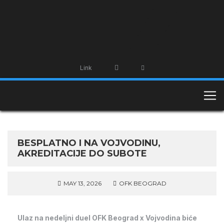
Link
BESPLATNO I NA VOJVODINU,
AKREDITACIJE DO SUBOTE
MAY 13, 2026
OFK BEOGRAD
Ulaz na nedeljni duel OFK Beograd x Vojvodina biće