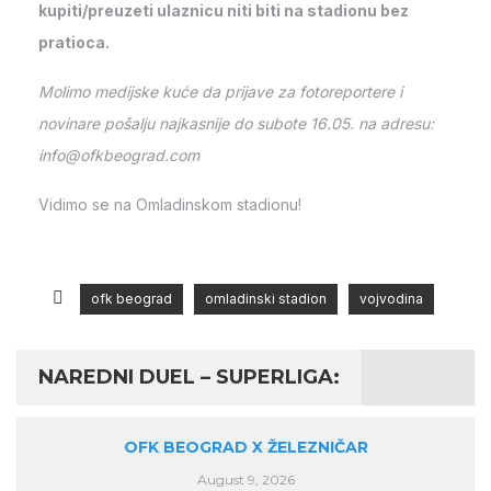
kupiti/preuzeti ulaznicu niti biti na stadionu bez
pratioca.
Molimo medijske kuće da prijave za fotoreportere i
novinare pošalju najkasnije do subote 16.05. na adresu:
info@ofkbeograd.com
Vidimo se na Omladinskom stadionu!
ofk beograd
omladinski stadion
vojvodina
NAREDNI DUEL – SUPERLIGA:
OFK BEOGRAD X ŽELEZNIČAR
August 9, 2026