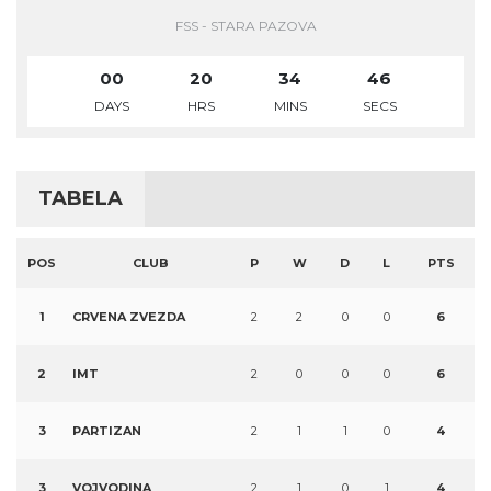
FSS - STARA PAZOVA
00
20
34
45
DAYS
HRS
MINS
SECS
TABELA
POS
CLUB
P
W
D
L
PTS
1
CRVENA ZVEZDA
2
2
0
0
6
2
IMT
2
0
0
0
6
3
PARTIZAN
2
1
1
0
4
3
VOJVODINA
2
1
0
1
4