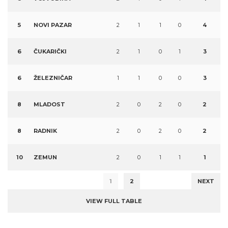
5
NOVI PAZAR
2
1
1
0
4
6
ČUKARIČKI
2
1
0
1
3
6
ŽELEZNIČAR
1
1
0
0
3
8
MLADOST
2
0
2
0
2
8
RADNIK
2
0
2
0
2
10
ZEMUN
2
0
1
1
1
1
2
NEXT
VIEW FULL TABLE