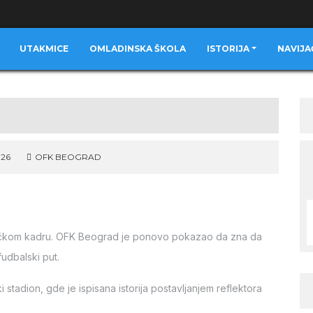
UTAKMICE
OMLADINSKA ŠKOLA
ISTORIJA
NAVIJA
026
OFK BEOGRAD
račkom kadru. OFK Beograd je ponovo pokazao da zna da
udbalski put.
 stadion, gde je ispisana istorija postavljanjem reflektora