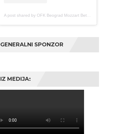
A post shared by OFK Beograd Mozzart Bet (@ofkbeograd1911)
GENERALNI SPONZOR
IZ MEDIJA: