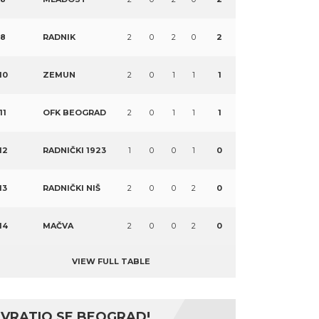
8
RADNIK
2
0
2
0
2
10
ZEMUN
2
0
1
1
1
11
OFK BEOGRAD
2
0
1
1
1
12
RADNIČKI 1923
1
0
0
1
0
13
RADNIČKI NIŠ
2
0
0
2
0
14
MAČVA
2
0
0
2
0
VIEW FULL TABLE
VRATIO SE BEOGRAD!