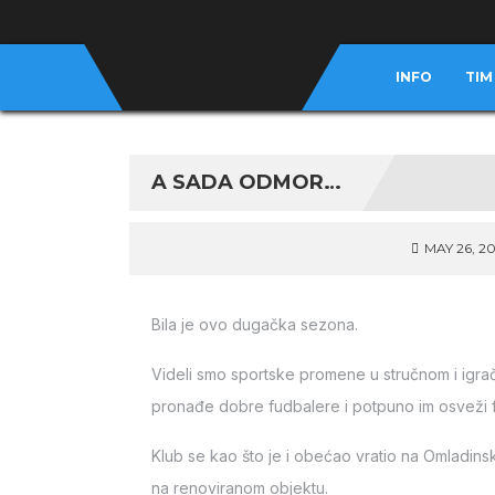
INFO
TIM
A SADA ODMOR…
MAY 26, 2
Bila je ovo dugačka sezona.
Videli smo sportske promene u stručnom i ig
pronađe dobre fudbalere i potpuno im osveži f
Klub se kao što je i obećao vratio na Omladinski
na renoviranom objektu.