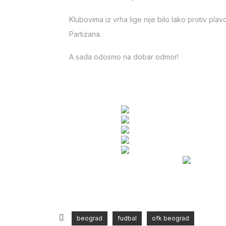
Klubovima iz vrha lige nije bilo lako protiv pla
Partizana.
A sada odosmo na dobar odmor!
beograd
fudbal
ofk beograd