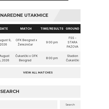
NAREDNE UTAKMICE
DATE
MATCH
TIME/RESULTS
GROUND
FSS -
ugust 9,
OFK Beograd x
9:00 pm
STARA
2026
Železničar
PAZOVA
August
Čukarički x OFK
Stadion
8:00 pm
5, 2026
Beograd
Čukarički
VIEW ALL MATCHES
SEARCH
Search