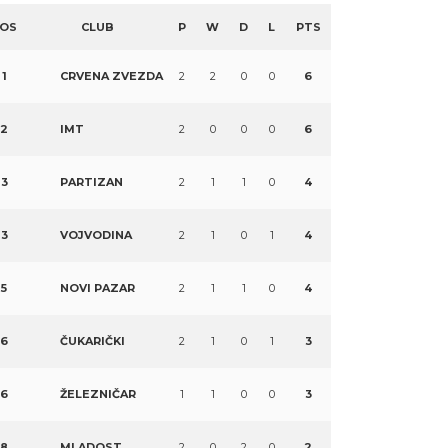
OS
CLUB
P
W
D
L
PTS
1
CRVENA ZVEZDA
2
2
0
0
6
2
IMT
2
0
0
0
6
3
PARTIZAN
2
1
1
0
4
3
VOJVODINA
2
1
0
1
4
5
NOVI PAZAR
2
1
1
0
4
6
ČUKARIČKI
2
1
0
1
3
6
ŽELEZNIČAR
1
1
0
0
3
8
MLADOST
2
0
2
0
2