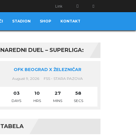
Link
ČI
STADION
SHOP
KONTAKT
NAREDNI DUEL – SUPERLIGA:
OFK BEOGRAD X ŽELEZNIČAR
August 9, 2026
FSS - STARA PAZOVA
03
10
27
58
DAYS
HRS
MINS
SECS
TABELA