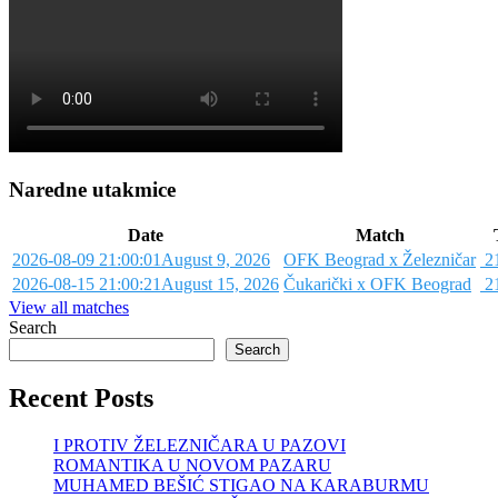
Naredne utakmice
Date
Match
2026-08-09 21:00:01
August 9, 2026
OFK Beograd x Železničar
21
2026-08-15 21:00:21
August 15, 2026
Čukarički x OFK Beograd
21
View all matches
Search
Search
Recent Posts
I PROTIV ŽELEZNIČARA U PAZOVI
ROMANTIKA U NOVOM PAZARU
MUHAMED BEŠIĆ STIGAO NA KARABURMU