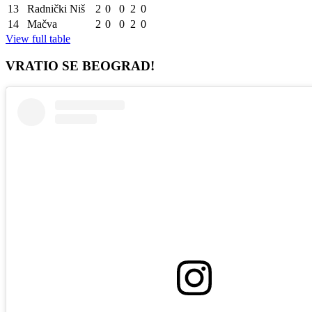
13
Radnički Niš
2
0
0
2
0
14
Mačva
2
0
0
2
0
View full table
VRATIO SE BEOGRAD!