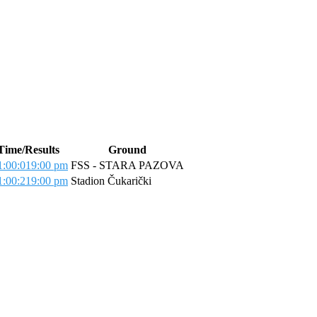
Time/Results
Ground
:00:01
9:00 pm
FSS - STARA PAZOVA
:00:21
9:00 pm
Stadion Čukarički