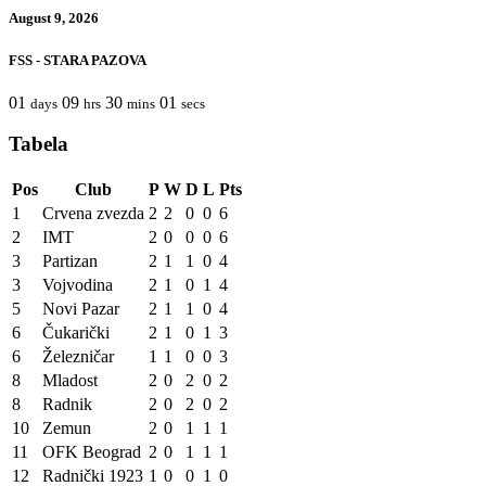
August 9, 2026
FSS - STARA PAZOVA
01
09
30
01
days
hrs
mins
secs
Tabela
Pos
Club
P
W
D
L
Pts
1
Crvena zvezda
2
2
0
0
6
2
IMT
2
0
0
0
6
3
Partizan
2
1
1
0
4
3
Vojvodina
2
1
0
1
4
5
Novi Pazar
2
1
1
0
4
6
Čukarički
2
1
0
1
3
6
Železničar
1
1
0
0
3
8
Mladost
2
0
2
0
2
8
Radnik
2
0
2
0
2
10
Zemun
2
0
1
1
1
11
OFK Beograd
2
0
1
1
1
12
Radnički 1923
1
0
0
1
0