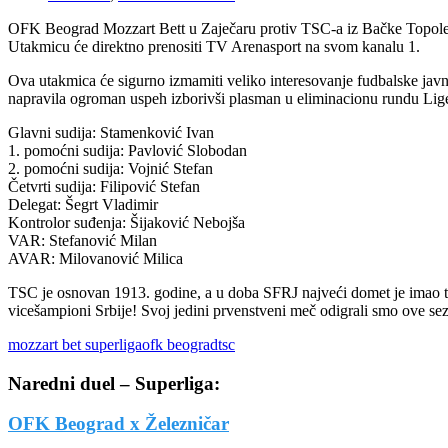
OFK Beograd Mozzart Bett u Zaječaru protiv TSC-a iz Bačke Topole 
Utakmicu će direktno prenositi TV Arenasport na svom kanalu 1.
Ova utakmica će sigurno izmamiti veliko interesovanje fudbalske javnos
napravila ogroman uspeh izborivši plasman u eliminacionu rundu Lige
Glavni sudija: Stamenković Ivan
1. pomoćni sudija: Pavlović Slobodan
2. pomoćni sudija: Vojnić Stefan
Četvrti sudija: Filipović Stefan
Delegat: Šegrt Vladimir
Kontrolor suđenja: Šijaković Nebojša
VAR: Stefanović Milan
AVAR: Milovanović Milica
TSC je osnovan 1913. godine, a u doba SFRJ najveći domet je imao 
vicešampioni Srbije! Svoj jedini prvenstveni meč odigrali smo ove se
mozzart bet superliga
ofk beograd
tsc
Naredni duel – Superliga:
OFK Beograd x Železničar