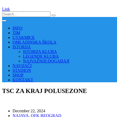
Link
INFO
TIM
UTAKMICE
OMLADINSKA ŠKOLA
ISTORIJA
ISTORIJA KLUBA
LEGENDE KLUBA
NAJVAŽNIJI DOGAĐAJI
NAVIJAČI
STADION
SHOP
KONTAKT
TSC ZA KRAJ POLUSEZONE
December 22, 2024
NAJAVA
,
OFK BEOGRAD