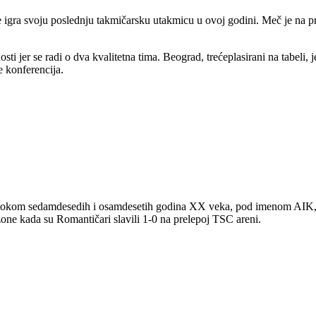
igra svoju poslednju takmičarsku utakmicu u ovoj godini. Meč je na 
ti jer se radi o dva kvalitetna tima. Beograd, trećeplasirani na tabeli
 konferencija.
tokom sedamdesedih i osamdesetih godina XX veka, pod imenom AIK, ka
zone kada su Romantičari slavili 1-0 na prelepoj TSC areni.