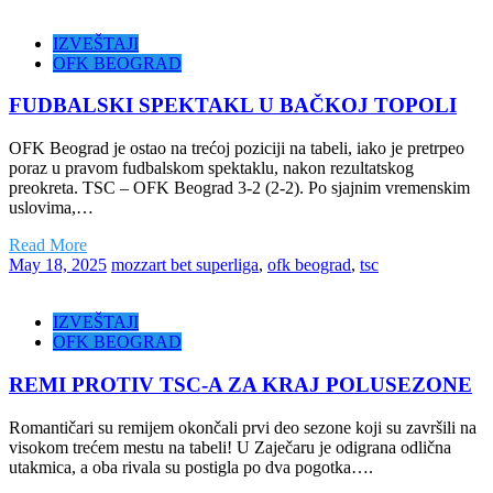
IZVEŠTAJI
OFK BEOGRAD
FUDBALSKI SPEKTAKL U BAČKOJ TOPOLI
OFK Beograd je ostao na trećoj poziciji na tabeli, iako je pretrpeo
poraz u pravom fudbalskom spektaklu, nakon rezultatskog
preokreta. TSC – OFK Beograd 3-2 (2-2). Po sjajnim vremenskim
uslovima,…
Read More
May 18, 2025
mozzart bet superliga
,
ofk beograd
,
tsc
IZVEŠTAJI
OFK BEOGRAD
REMI PROTIV TSC-A ZA KRAJ POLUSEZONE
Romantičari su remijem okončali prvi deo sezone koji su završili na
visokom trećem mestu na tabeli! U Zaječaru je odigrana odlična
utakmica, a oba rivala su postigla po dva pogotka….