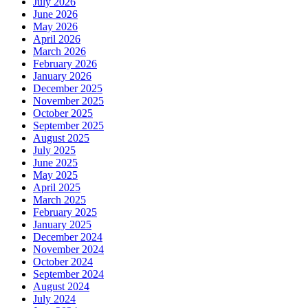
July 2026
June 2026
May 2026
April 2026
March 2026
February 2026
January 2026
December 2025
November 2025
October 2025
September 2025
August 2025
July 2025
June 2025
May 2025
April 2025
March 2025
February 2025
January 2025
December 2024
November 2024
October 2024
September 2024
August 2024
July 2024