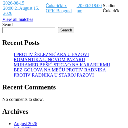
2026-08-15
Čukarički x
20:00:21
8:00
Stadion
20:00:21
August 15,
OFK Beograd
pm
Čukarički
2026
View all matches
Search
Search
Recent Posts
I PROTIV ŽELEZNIČARA U PAZOVI
ROMANTIKA U NOVOM PAZARU
MUHAMED BEŠIĆ STIGAO NA KARABURMU
BEZ GOLOVA NA MEČU PROTIV RADNIKA
PROTIV RADNIKA U STAROJ PAZOVI
Recent Comments
No comments to show.
Archives
August 2026