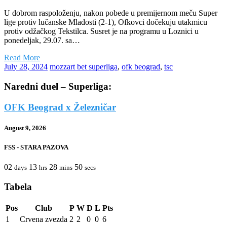
U dobrom raspoloženju, nakon pobede u premijernom meču Super
lige protiv lučanske Mladosti (2-1), Ofkovci dočekuju utakmicu
protiv odžačkog Tekstilca. Susret je na programu u Loznici u
ponedeljak, 29.07. sa…
Read More
July 28, 2024
mozzart bet superliga
,
ofk beograd
,
tsc
Naredni duel – Superliga:
OFK Beograd x Železničar
August 9, 2026
FSS - STARA PAZOVA
02
13
28
50
days
hrs
mins
secs
Tabela
Pos
Club
P
W
D
L
Pts
1
Crvena zvezda
2
2
0
0
6