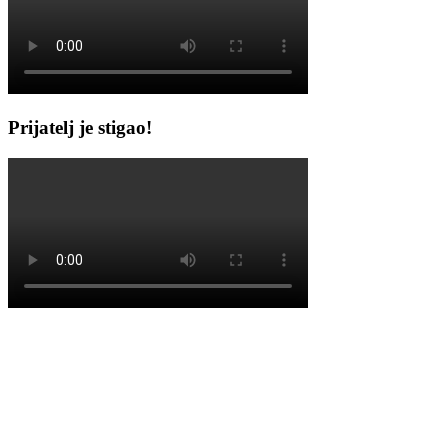
Prijatelj je stigao!