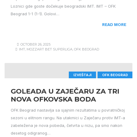
Loznici gde goste dočekuje beogradski IMT. IMT – OFK
Beograd 1-1 (1-1). Golovi…
READ MORE
OCTOBER 26, 2025
IMT
,
MOZZART BET SUPERLIGA
,
OFK BEOGRAD
IZVEŠTAJI
OFK BEOGRAD
GOLEADA U ZAJEČARU ZA TRI
NOVA OFKOVSKA BODA
OFK Beograd nastavlja sa sjajnim rezultatima u povratničkoj
sezoni u elitnom rangu. Na utakmici u Zaječaru protiv IMT-a
zabeležena je nova pobeda, četvrta u nizu, pa smo nakon
desetog odigranog…