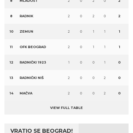
8
MLADOST
2
0
2
0
2
8
RADNIK
2
0
2
0
2
10
ZEMUN
2
0
1
1
1
11
OFK BEOGRAD
2
0
1
1
1
12
RADNIČKI 1923
1
0
0
1
0
13
RADNIČKI NIŠ
2
0
0
2
0
14
MAČVA
2
0
0
2
0
VIEW FULL TABLE
VRATIO SE BEOGRAD!