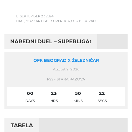
SEPTEMBER 27, 2024
IMT
,
MOZZART BET SUPERLIGA
,
OFK BEOGRAD
NAREDNI DUEL – SUPERLIGA:
OFK BEOGRAD X ŽELEZNIČAR
August 9, 2026
FSS - STARA PAZOVA
00
23
50
22
DAYS
HRS
MINS
SECS
TABELA