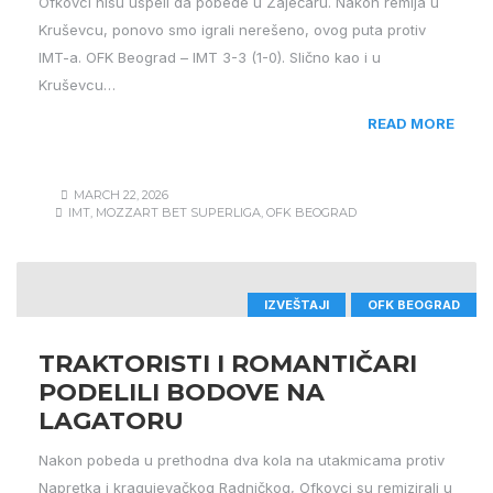
Ofkovci nisu uspeli da pobede u Zaječaru. Nakon remija u
Kruševcu, ponovo smo igrali nerešeno, ovog puta protiv
IMT-a. OFK Beograd – IMT 3-3 (1-0). Slično kao i u
Kruševcu…
READ MORE
MARCH 22, 2026
IMT
,
MOZZART BET SUPERLIGA
,
OFK BEOGRAD
IZVEŠTAJI
OFK BEOGRAD
TRAKTORISTI I ROMANTIČARI
PODELILI BODOVE NA
LAGATORU
Nakon pobeda u prethodna dva kola na utakmicama protiv
Napretka i kragujevačkog Radničkog, Ofkovci su remizirali u