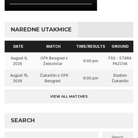
NAREDNE UTAKMICE
DATE
MATCH
TIME/RESULTS
GROUND
August 9,
OFK Beograd x
FSS - STARA
9:00 pm
2026
Železničar
PAZOVA
August 15,
Čukarički x OFK
Stadion
9:00 pm
2026
Beograd
Čukarički
VIEW ALL MATCHES
SEARCH
Search