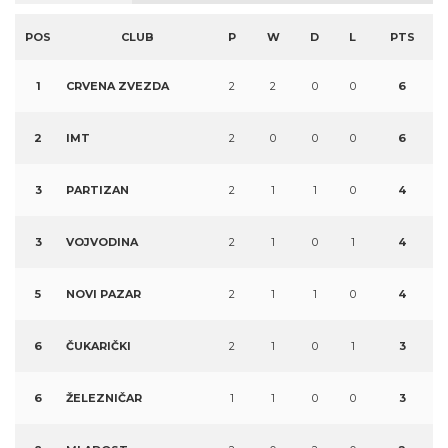
POS
CLUB
P
W
D
L
PTS
1
CRVENA ZVEZDA
2
2
0
0
6
2
IMT
2
0
0
0
6
3
PARTIZAN
2
1
1
0
4
3
VOJVODINA
2
1
0
1
4
5
NOVI PAZAR
2
1
1
0
4
6
ČUKARIČKI
2
1
0
1
3
6
ŽELEZNIČAR
1
1
0
0
3