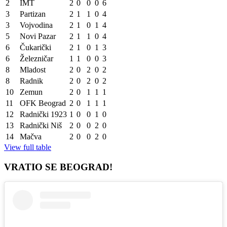
2
IMT
2
0
0
0
6
3
Partizan
2
1
1
0
4
3
Vojvodina
2
1
0
1
4
5
Novi Pazar
2
1
1
0
4
6
Čukarički
2
1
0
1
3
6
Železničar
1
1
0
0
3
8
Mladost
2
0
2
0
2
8
Radnik
2
0
2
0
2
10
Zemun
2
0
1
1
1
11
OFK Beograd
2
0
1
1
1
12
Radnički 1923
1
0
0
1
0
13
Radnički Niš
2
0
0
2
0
14
Mačva
2
0
0
2
0
View full table
VRATIO SE BEOGRAD!