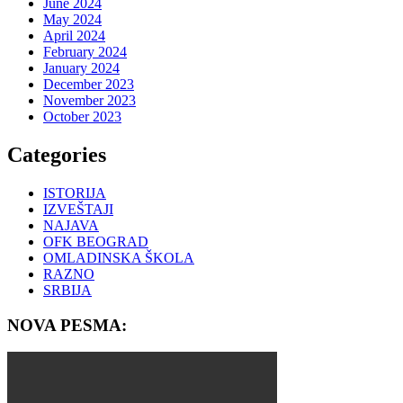
June 2024
May 2024
April 2024
February 2024
January 2024
December 2023
November 2023
October 2023
Categories
ISTORIJA
IZVEŠTAJI
NAJAVA
OFK BEOGRAD
OMLADINSKA ŠKOLA
RAZNO
SRBIJA
NOVA PESMA: