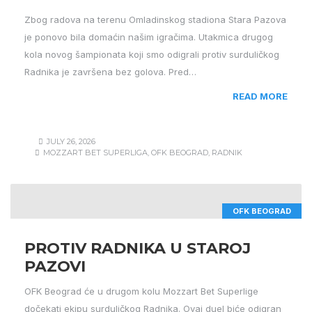
Zbog radova na terenu Omladinskog stadiona Stara Pazova
je ponovo bila domaćin našim igračima. Utakmica drugog
kola novog šampionata koji smo odigrali protiv surduličkog
Radnika je završena bez golova. Pred…
READ MORE
JULY 26, 2026
MOZZART BET SUPERLIGA
,
OFK BEOGRAD
,
RADNIK
OFK BEOGRAD
PROTIV RADNIKA U STAROJ
PAZOVI
OFK Beograd će u drugom kolu Mozzart Bet Superlige
dočekati ekipu surduličkog Radnika. Ovaj duel biće odigran