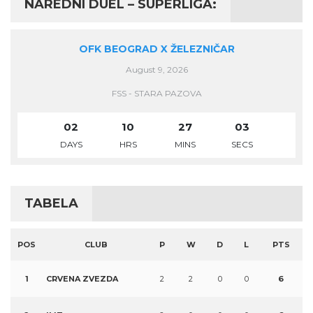
NAREDNI DUEL – SUPERLIGA:
OFK BEOGRAD X ŽELEZNIČAR
August 9, 2026
FSS - STARA PAZOVA
02
10
27
03
DAYS
HRS
MINS
SECS
TABELA
POS
CLUB
P
W
D
L
PTS
1
CRVENA ZVEZDA
2
2
0
0
6