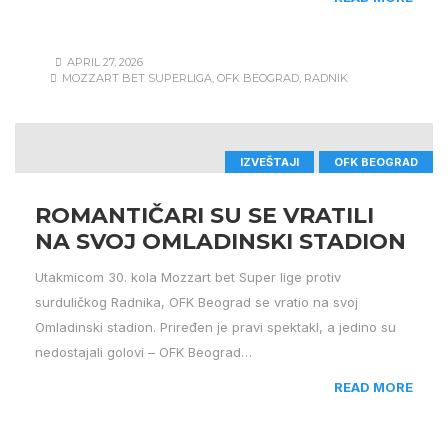
APRIL 27, 2026
MOZZART BET SUPERLIGA
,
OFK BEOGRAD
,
RADNIK
IZVEŠTAJI
OFK BEOGRAD
ROMANTIČARI SU SE VRATILI
NA SVOJ OMLADINSKI STADION
Utakmicom 30. kola Mozzart bet Super lige protiv
surduličkog Radnika, OFK Beograd se vratio na svoj
Omladinski stadion. Priređen je pravi spektakl, a jedino su
nedostajali golovi – OFK Beograd…
READ MORE