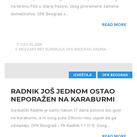
na terenu FSS u Staroj Pazovi, zbog privremene zamene
domaćinstva. OFK Beograd x…
READ MORE
JULY 25, 2026
MOZZART BET SUPERLIGA
,
OFK BEOGRAD
,
RADNIK
IZVEŠTAJI
OFK BEOGRAD
RADNIK JOŠ JEDNOM OSTAO
NEPORAŽEN NA KARABURMI
Surdulički Radnik je samo nakon 17 dana ponovo bio gost
na Karaburmi, a ni ovog puta Ofkovci nisu uspeli da ga
savladaju. OFK Beograd – FK Radnik 1-1 (1-1). Ovog…
READ MORE