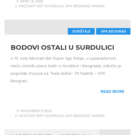
APRIL 10, 2026
MOZZART BET SUPERLIGA
,
OFK BEOGRAD
,
RADNIK
IZVEŠTAJI
OFK BEOGRAD
BODOVI OSTALI U SURDULICI
U 15. kolu Mozzart Bet Super lige Srbije, u izjednačenom
meču između plavo belih iz Surdilice i Beograda, odlučio je
pogodak Ovusua sa “bele tačke”. FK Radnik – OFK
Beograd…
READ MORE
NOVEMBER 9, 2025
MOZZART BET SUPERLIGA
,
OFK BEOGRAD
,
RADNIK