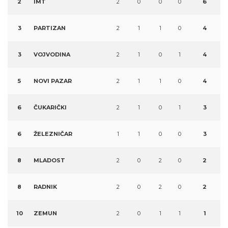
2
IMT
2
0
0
0
6
3
PARTIZAN
2
1
1
0
4
3
VOJVODINA
2
1
0
1
4
5
NOVI PAZAR
2
1
1
0
4
6
ČUKARIČKI
2
1
0
1
3
6
ŽELEZNIČAR
1
1
0
0
3
8
MLADOST
2
0
2
0
2
8
RADNIK
2
0
2
0
2
10
ZEMUN
2
0
1
1
1