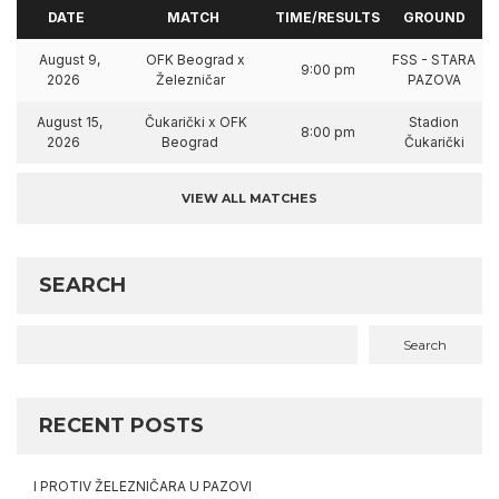
DATE
MATCH
TIME/RESULTS
GROUND
August 9,
OFK Beograd x
FSS - STARA
9:00 pm
2026
Železničar
PAZOVA
August 15,
Čukarički x OFK
Stadion
8:00 pm
2026
Beograd
Čukarički
VIEW ALL MATCHES
SEARCH
Search
RECENT POSTS
I PROTIV ŽELEZNIČARA U PAZOVI