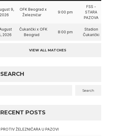
FSS -
ugust 9,
OFK Beograd x
9:00 pm
STARA
2026
Železničar
PAZOVA
August
Čukarički x OFK
Stadion
8:00 pm
5, 2026
Beograd
Čukarički
VIEW ALL MATCHES
SEARCH
Search
RECENT POSTS
I PROTIV ŽELEZNIČARA U PAZOVI