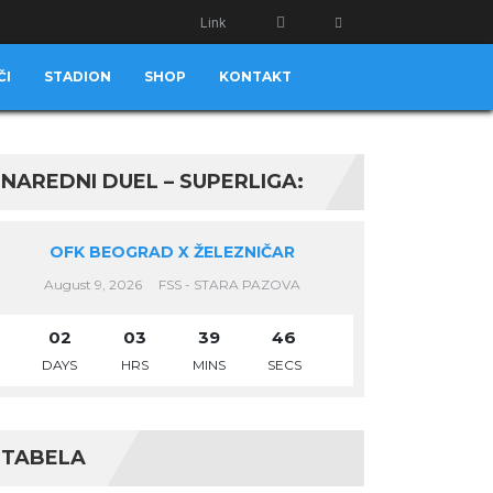
Link
ČI
STADION
SHOP
KONTAKT
NAREDNI DUEL – SUPERLIGA:
OFK BEOGRAD X ŽELEZNIČAR
August 9, 2026
FSS - STARA PAZOVA
02
03
39
45
DAYS
HRS
MINS
SECS
TABELA