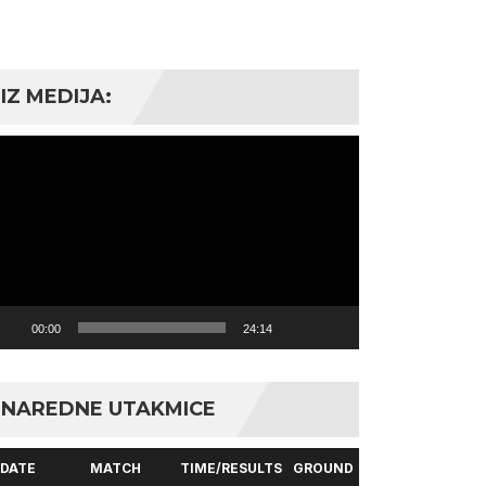
IZ MEDIJA:
deo
ayer
00:00
24:14
NAREDNE UTAKMICE
DATE
MATCH
TIME/RESULTS
GROUND