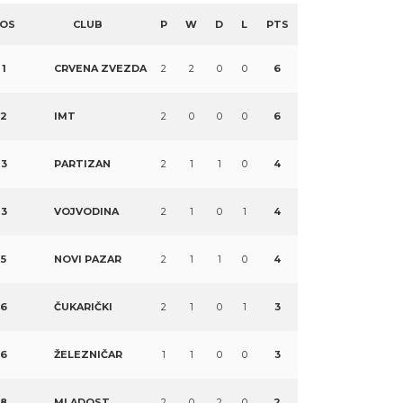
OS
CLUB
P
W
D
L
PTS
1
CRVENA ZVEZDA
2
2
0
0
6
2
IMT
2
0
0
0
6
3
PARTIZAN
2
1
1
0
4
3
VOJVODINA
2
1
0
1
4
5
NOVI PAZAR
2
1
1
0
4
6
ČUKARIČKI
2
1
0
1
3
6
ŽELEZNIČAR
1
1
0
0
3
8
MLADOST
2
0
2
0
2