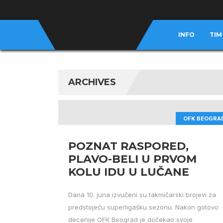
INFO
TIM
ARCHIVES
OFK BEOGRA
POZNAT RASPORED,
PLAVO-BELI U PRVOM
KOLU IDU U LUČANE
Dana 10. juna izvučeni su takmičarski brojevi za
predstojeću superligašku sezonu. Nakon gotovo
decenije OFK Beograd je dočekao svoje