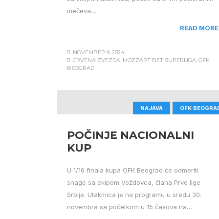
mečeva…
READ MORE
NOVEMBER 9, 2024
CRVENA ZVEZDA
,
MOZZART BET SUPERLIGA
,
OFK
BEOGRAD
NAJAVA
OFK BEOGRA
POČINJE NACIONALNI
KUP
U 1/16 finala kupa OFK Beograd će odmeriti
snage sa ekipom Voždovca, člana Prve lige
Srbije. Utakmica je na programu u sredu 30.
novembra sa početkom u 15 časova na…