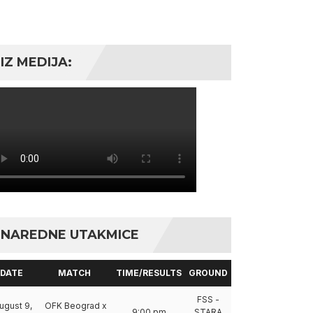
IZ MEDIJA:
NAREDNE UTAKMICE
DATE
MATCH
TIME/RESULTS
GROUND
FSS -
ugust 9,
OFK Beograd x
9:00 pm
STARA