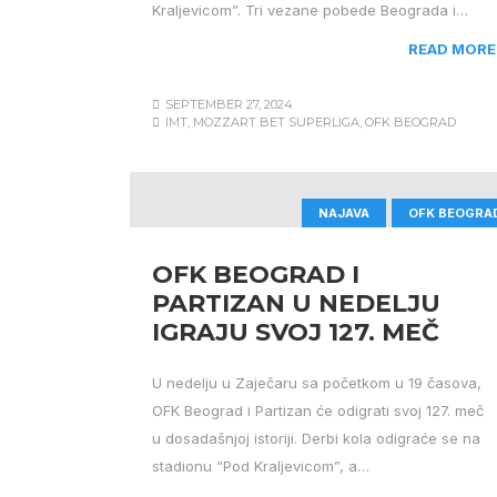
Kraljevicom”. Tri vezane pobede Beograda i…
READ MORE
SEPTEMBER 27, 2024
IMT
,
MOZZART BET SUPERLIGA
,
OFK BEOGRAD
NAJAVA
OFK BEOGRA
OFK BEOGRAD I
PARTIZAN U NEDELJU
IGRAJU SVOJ 127. MEČ
U nedelju u Zaječaru sa početkom u 19 časova,
OFK Beograd i Partizan će odigrati svoj 127. meč
u dosadašnjoj istoriji. Derbi kola odigraće se na
stadionu “Pod Kraljevicom”, a…