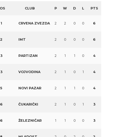
OS
CLUB
P
W
D
L
PTS
1
CRVENA ZVEZDA
2
2
0
0
6
2
IMT
2
0
0
0
6
3
PARTIZAN
2
1
1
0
4
3
VOJVODINA
2
1
0
1
4
5
NOVI PAZAR
2
1
1
0
4
6
ČUKARIČKI
2
1
0
1
3
6
ŽELEZNIČAR
1
1
0
0
3
8
MLADOST
2
0
2
0
2