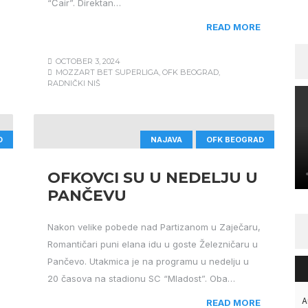
“Čair”. Direktan…
READ MORE
OCTOBER 3, 2024
MOZZART BET SUPERLIGA
,
OFK BEOGRAD
,
RADNIČKI NIŠ
D
NAJAVA
OFK BEOGRAD
OFKOVCI SU U NEDELJU U
PANČEVU
Nakon velike pobede nad Partizanom u Zaječaru,
Romantičari puni elana idu u goste Železničaru u
Pančevo. Utakmica je na programu u nedelju u
20 časova na stadionu SC “Mladost”. Oba…
A
READ MORE