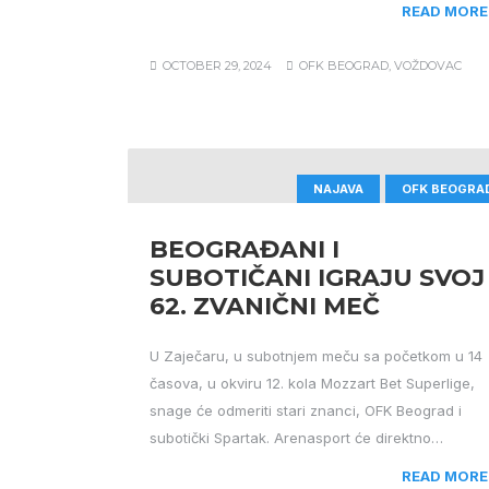
READ MORE
OCTOBER 29, 2024
OFK BEOGRAD
,
VOŽDOVAC
NAJAVA
OFK BEOGRA
BEOGRAĐANI I
SUBOTIČANI IGRAJU SVOJ
62. ZVANIČNI MEČ
U Zaječaru, u subotnjem meču sa početkom u 14
časova, u okviru 12. kola Mozzart Bet Superlige,
snage će odmeriti stari znanci, OFK Beograd i
subotički Spartak. Arenasport će direktno…
READ MORE