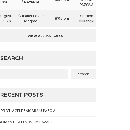
2026
Železničar
PAZOVA
August
Čukarički x OFK
Stadion
8:00 pm
5, 2026
Beograd
Čukarički
VIEW ALL MATCHES
SEARCH
Search
RECENT POSTS
I PROTIV ŽELEZNIČARA U PAZOVI
ROMANTIKA U NOVOM PAZARU