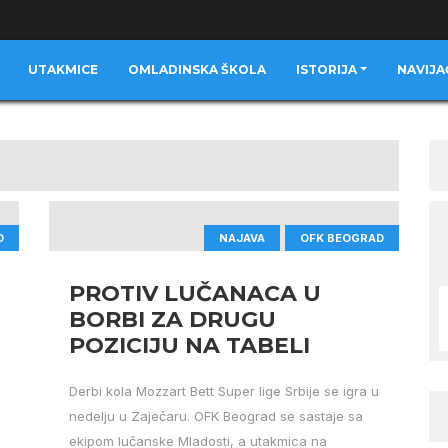
UTAKMICE
OMLADINSKA ŠKOLA
ISTORIJA
NAVIJA
D
NAJAVA
OFK BEOGRAD
PROTIV LUČANACA U
BORBI ZA DRUGU
POZICIJU NA TABELI
Derbi kola Mozzart Bett Super lige Srbije se igra u
nedelju u Zaječaru. OFK Beograd se sastaje sa
ekipom lučanske Mladosti, a utakmica na