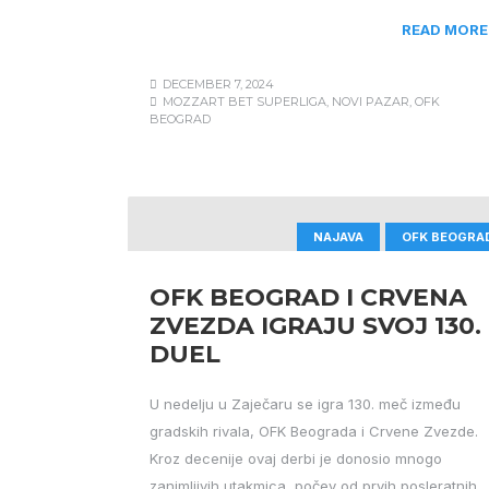
READ MORE
DECEMBER 7, 2024
MOZZART BET SUPERLIGA
,
NOVI PAZAR
,
OFK
BEOGRAD
NAJAVA
OFK BEOGRA
OFK BEOGRAD I CRVENA
ZVEZDA IGRAJU SVOJ 130.
DUEL
U nedelju u Zaječaru se igra 130. meč između
gradskih rivala, OFK Beograda i Crvene Zvezde.
Kroz decenije ovaj derbi je donosio mnogo
zanimljivih utakmica, počev od prvih posleratnih