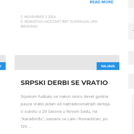
READ MORE
NOVEMBER 3, 2024
JEDINSTVO
,
MOZZART BET SUPERLIGA
,
OFK
BEOGRAD
D
NAJAVA
SRPSKI DERBI SE VRATIO
Srpskom fudbalu se nakon skoro devet godina
pauze vratio jedan od najtradicionalnijih derbija.
U subotu u 20 časova u Novom Sadu, na
“Karađorđu”, sastaće se Lale i Romantičari, po
120….