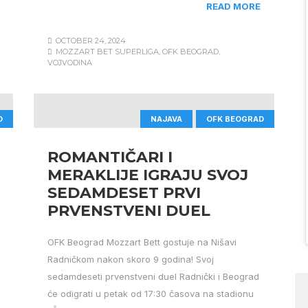
READ MORE
OCTOBER 24, 2024
MOZZART BET SUPERLIGA
,
OFK BEOGRAD
,
VOJVODINA
D
NAJAVA
OFK BEOGRAD
ROMANTIČARI I
MERAKLIJE IGRAJU SVOJ
SEDAMDESET PRVI
PRVENSTVENI DUEL
OFK Beograd Mozzart Bett gostuje na Nišavi
Radničkom nakon skoro 9 godina! Svoj
sedamdeseti prvenstveni duel Radnički i Beograd
će odigrati u petak od 17:30 časova na stadionu