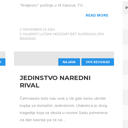
“Kraljevici” počinje u 14 časova. TV…
P
READ MORE
NOVEMBER 23, 2024
MLADOST LUČANI
,
MOZZART BET SUPERLIGA
,
OFK
BEOGRAD
D
NAJAVA
OFK BEOGRAD
JEDINSTVO NAREDNI
RIVAL
Četrnaesto kolo nas vodi u Ub gde ćemo ukrstiti
koplja sa domaćim Jedinstvom. Utakmica je zbog
tragedije koja se desila u novom Sadu pomerena
za dan kasnije pa će se…