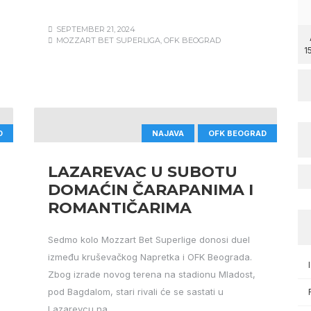
SEPTEMBER 21, 2024
MOZZART BET SUPERLIGA
,
OFK BEOGRAD
1
D
NAJAVA
OFK BEOGRAD
LAZAREVAC U SUBOTU
DOMAĆIN ČARAPANIMA I
ROMANTIČARIMA
Sedmo kolo Mozzart Bet Superlige donosi duel
između kruševačkog Napretka i OFK Beograda.
Zbog izrade novog terena na stadionu Mladost,
pod Bagdalom, stari rivali će se sastati u
Lazarevcu na…