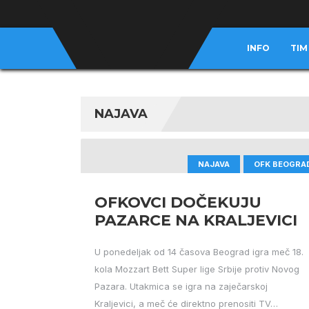
INFO
TIM
NAJAVA
NAJAVA
OFK BEOGRA
OFKOVCI DOČEKUJU
PAZARCE NA KRALJEVICI
U ponedeljak od 14 časova Beograd igra meč 18.
kola Mozzart Bett Super lige Srbije protiv Novog
Pazara. Utakmica se igra na zaječarskoj
Kraljevici, a meč će direktno prenositi TV…