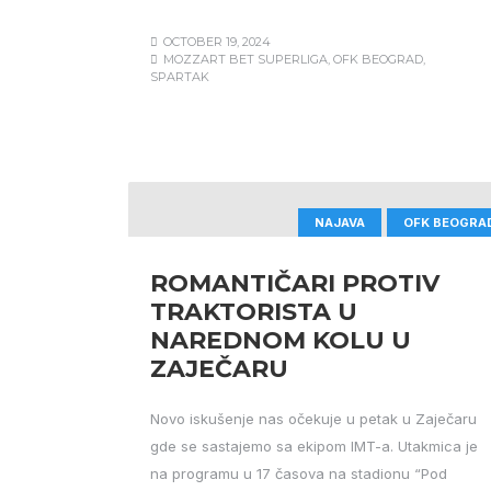
OCTOBER 19, 2024
MOZZART BET SUPERLIGA
,
OFK BEOGRAD
,
SPARTAK
NAJAVA
OFK BEOGRA
ROMANTIČARI PROTIV
TRAKTORISTA U
NAREDNOM KOLU U
ZAJEČARU
Novo iskušenje nas očekuje u petak u Zaječaru
gde se sastajemo sa ekipom IMT-a. Utakmica je
na programu u 17 časova na stadionu “Pod