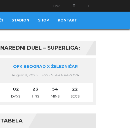
Link
ČI
STADION
SHOP
KONTAKT
NAREDNI DUEL – SUPERLIGA:
OFK BEOGRAD X ŽELEZNIČAR
August 9, 2026
FSS - STARA PAZOVA
02
23
54
21
DAYS
HRS
MINS
SECS
TABELA