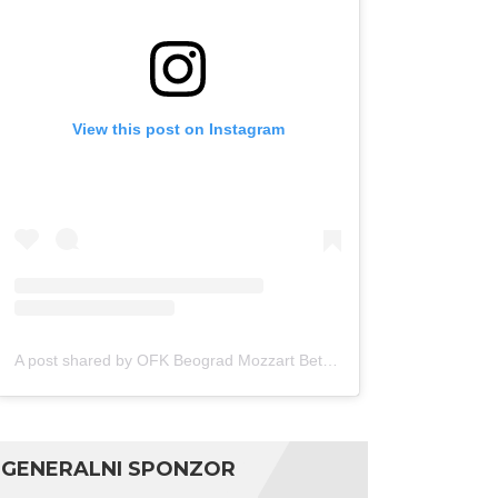
View this post on Instagram
A post shared by OFK Beograd Mozzart Bet (@ofkbeograd1911)
GENERALNI SPONZOR